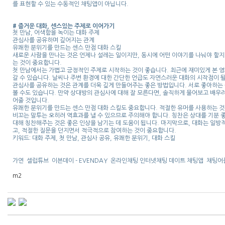
를 표현할 수 있는 수동적인 채팅앱이 아닙니다.
# 즐거운 대화, 센스있는 주제로 이어가기
첫 만남, 어색함을 녹이는 대화 주제
관심사를 공유하며 깊어지는 관계
유쾌한 분위기를 만드는 센스 만점 대화 스킬
새로운 사람을 만나는 것은 언제나 설레는 일이지만, 동시에 어떤 이야기를 나눠야 할지
는 것이 중요합니다.
첫 만남에서는 가볍고 긍정적인 주제로 시작하는 것이 좋습니다. 최근에 재미있게 본 영
갈 수 있습니다. 날씨나 주변 환경에 대한 간단한 언급도 자연스러운 대화의 시작점이 
관심사를 공유하는 것은 관계를 더욱 깊게 만들어주는 좋은 방법입니다. 서로 좋아하는 음
볼 수도 있습니다. 만약 상대방의 관심사에 대해 잘 모른다면, 솔직하게 물어보고 배우
어줄 것입니다.
유쾌한 분위기를 만드는 센스 만점 대화 스킬도 중요합니다. 적절한 유머를 사용하는 
비꼬는 말투는 오히려 역효과를 낼 수 있으므로 주의해야 합니다. 칭찬은 상대를 기분 
대해 칭찬해주는 것은 좋은 인상을 남기는 데 도움이 됩니다. 마지막으로, 대화는 일방
고, 적절한 질문을 던지면서 적극적으로 참여하는 것이 중요합니다.
키워드: 대화 주제, 첫 만남, 관심사 공유, 유쾌한 분위기, 대화 스킬
가연
셀럽튜브
이븐데이 - EVENDAY
온라인채팅 인터넷채팅 데이트 채팅앱
채팅어
m2