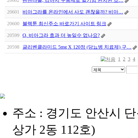
20602
펜벤다졸, 강아지 구충제로 말기암 완치된 조…
20601
비아그라를 온라인에서 사도 괜찮을까? 비아…
20600
블랙툰 최신주소 바로가기 사이트 링크
20599
Q. 비아그라 효과 더 높일수 없나요?
20598
글리벤클라미드 5mg X 120정 (당뇨병 치료제) 구…
1
2
3
4
주소 : 경기도 안산시 단
상가 2동 112호)