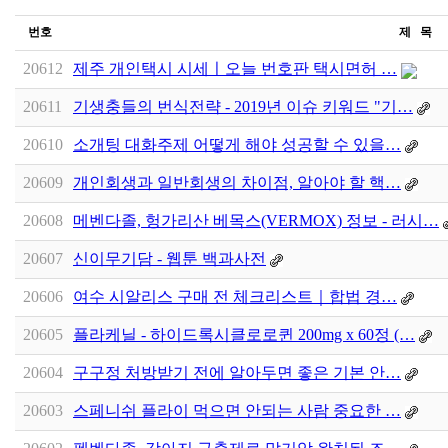
번호
제 목
20612
제주 개인택시 시세ㅣ오늘 번호판 택시면허 …
20611
기생충들의 번식전략 - 2019년 이슈 키워드 "기…
20610
소개팅 대화주제 어떻게 해야 성공할 수 있을…
20609
개인회생과 일반회생의 차이점, 알아야 할 핵…
20608
메벤다졸, 헝가리산 베목스(VERMOX) 정보 - 러시…
20607
신이무기담 - 웹툰 백과사전
20606
여수 시알리스 구매 전 체크리스트｜합법 경…
20605
플라케닐 - 하이드록시클로로퀸 200mg x 60정 (…
20604
구구정 처방받기 전에 알아두면 좋은 기본 안…
20603
스페니쉬 플라이 먹으면 안되는 사람 중요한 …