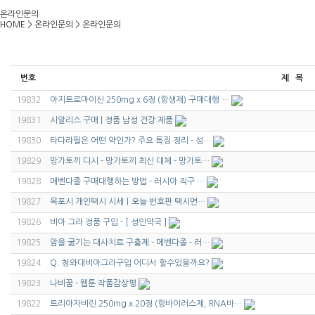
온라인문의
HOME
>
온라인문의
>
온라인문의
번호
제 목
19832
아지트로마이신 250mg x 6정 (항생제) 구매대행 …
19831
시알리스 구매 | 정품 남성 건강 제품
19830
타다라필은 어떤 약인가? 주요 특징 정리 - 성…
19829
망가토끼 디시 - 망가토끼 최신 대체 - 망가토…
19828
메벤다졸 구매대행하는 방법 - 러시아 직구 …
19827
목포시 개인택시 시세ㅣ오늘 번호판 택시면…
19826
비아 그라 정품 구입 - [ 성인약국 ]
19825
암을 굶기는 대사치료 구충제 - 메벤다졸 - 러…
19824
Q. 청와대비아그라구입 어디서 할수있을까요?
19823
나비꿈 - 웹툰 작품감상평
19822
트리아자비린 250mg x 20정 (항바이러스제, RNA바…