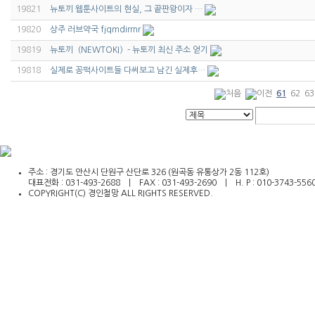
19821
뉴토끼 웹툰사이트의 현실, 그 끝판왕이자 …
19820
상주 러브약국 fjqmdirrnr
19819
뉴토끼（NEWTOKI）- 뉴토끼 최신 주소 얻기
19818
실제로 꽁떡사이트들 다써보고 남긴 실제후…
61
62
63
주소 : 경기도 안산시 단원구 산단로 326 (원곡동 유통상가 2동 112호)
대표전화 : 031-493-2688 | FAX : 031-493-2690 | H. P : 010-3743-556
COPYRIGHT(C) 경인철망 ALL RIGHTS RESERVED.