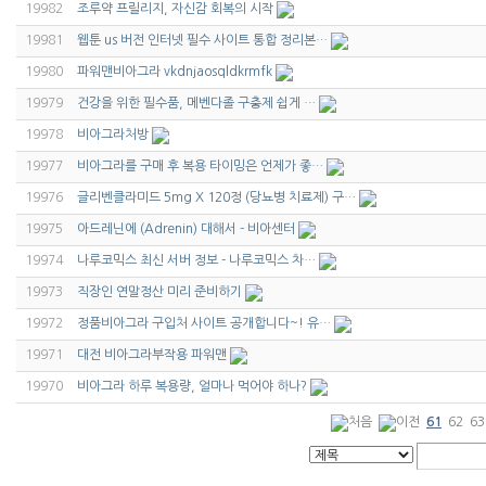
19982
조루약 프릴리지, 자신감 회복의 시작
19981
웹툰 us 버전 인터넷 필수 사이트 통합 정리본…
19980
파워맨비아그라 vkdnjaosqldkrmfk
19979
건강을 위한 필수품, 메벤다졸 구충제 쉽게 …
19978
비아그라처방
19977
비아그라를 구매 후 복용 타이밍은 언제가 좋…
19976
글리벤클라미드 5mg X 120정 (당뇨병 치료제) 구…
19975
아드레닌에 (Adrenin) 대해서 - 비아센터
19974
나루코믹스 최신 서버 정보 - 나루코믹스 차…
19973
직장인 연말정산 미리 준비하기
19972
정품비아그라 구입처 사이트 공개합니다~! 유…
19971
대전 비아그라부작용 파워맨
19970
비아그라 하루 복용량, 얼마나 먹어야 하나?
61
62
63