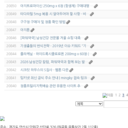
20850
아지트로마이신 250mg x 6정 (항생제) 구매대행 …
20849
타다라필 5mg 복용 시 알아두어야 할 사항 - 비…
20848
구구정 구매처 및 정품 확인 방법
20847
아지툰
20846
[파워약국] 남성건강 전문몰 겨울 쇼핑 대축…
20845
기생충들의 번식전략 - 2019년 이슈 키워드 "기…
20844
플라케닐 - 하이드록시클로로퀸 200mg x 60정 (…
20843
2026 남성건강 칼럼, 파워약국과 함께 보는 발…
20842
시크릿 하우스의 S집사 - 웹툰 다운
20841
밍키넷 최신 공식 주소 안내 | mingky 접속 링크…
20840
정품프릴리지퀵배송 관련 유용한 사이트 추…
1
2
3
주소 : 경기도 안산시 단원구 산단로 326 (원곡동 유통상가 2동 112호)