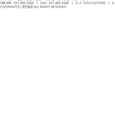
대표전화 : 031-493-2688 | FAX : 031-493-2690 | H. P : 010-3743-5560
| E-m
COPYRIGHT(C) 경인철망 ALL RIGHTS RESERVED.